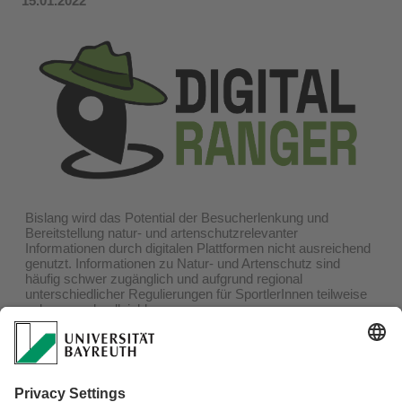
15.01.2022
Bislang wird das Potential der Besucherlenkung und
Bereitstellung natur- und artenschutzrelevanter
Informationen durch digitalen Plattformen nicht ausreichend
genutzt. Informationen zu Natur- und Artenschutz sind
häufig schwer zugänglich und aufgrund regional
unterschiedlicher Regulierungen für SportlerInnen teilweise
schwer nachvollziehbar.
Um die Auswirkungen zu Untersuchen und herauszufinden,
wie am besten mit ihnen umgegangen werden kann, begann
am
15.01.2022
das Projekt
"Digital Ranger"
. Ziel des
Projektes ist es zu untersuchen wie Natur- und Artenschutz
effizient durch Outdoor-Plattformen für NutzerInnen
bereitgestellt werden können und somit eine nachhaltigere