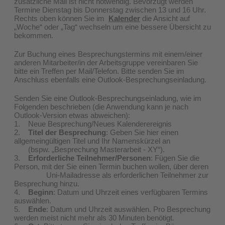
zusätzliche Mail ist nicht notwendig. Bevorzugt werden
Termine Dienstag bis Donnerstag zwischen 13 und 16 Uhr.
Rechts oben können Sie im
Kalender
die Ansicht auf
„Woche“ oder „Tag“ wechseln um eine bessere Übersicht zu
bekommen.
Zur Buchung eines Besprechungstermins mit einem/einer
anderen Mitarbeiter/in der Arbeitsgruppe vereinbaren Sie
bitte ein Treffen per Mail/Telefon. Bitte senden Sie im
Anschluss ebenfalls eine Outlook-Besprechungseinladung.
Senden Sie eine Outlook-Besprechungseinladung, wie im
Folgenden beschrieben (die Anwendung kann je nach
Outlook-Version etwas abweichen):
1. Neue Besprechung/Neues Kalenderereignis
2.
Titel der Besprechung
: Geben Sie hier einen
allgemeingültigen Titel und Ihr Namenskürzel an
(bspw. „Besprechung Masterarbeit - XY“).
3.
Erforderliche Teilnehmer/Personen
: Fügen Sie die
Person, mit der Sie einen Termin buchen wollen, über deren
Uni-Mailadresse als erforderlichen Teilnehmer zur
Besprechung hinzu.
4.
Beginn
: Datum und Uhrzeit eines verfügbaren Termins
auswählen.
5.
Ende
: Datum und Uhrzeit auswählen. Pro Besprechung
werden meist nicht mehr als 30 Minuten benötigt.