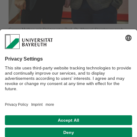
Gregor Mathes mit Doktorvater Prof. Dr. Manuel Steinbauer nach
erfolgreichem Rigorosum
Am 02.02.2023 wurde Gregor Mathes an der Fakultät für
Biologie, Chemie und Geowissenschaften erfolgreich über
"The role of climate legacies in shaping extinction risk
throughout earth's history" promoviert.
Näheres finden Sie
hier.
Wir gratulieren
Gregor
zur erfolgreichen Promotion und
wünschen ihm für die Zukunft alles Gute!
Datenschutzerklärung
Impressum
Hausordnung
Sitemap
Kontakt